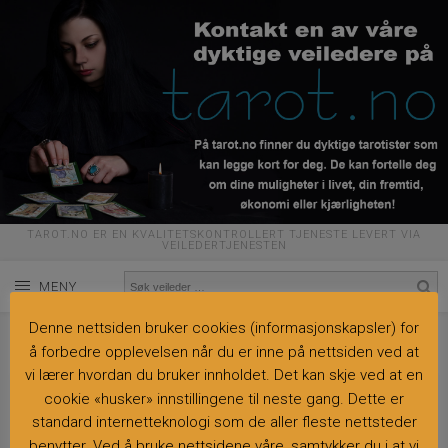
TAROT.NO ER EN KVALITETSKONTROLLERT TJENESTE LEVERT VIA
VEILEDERTJENESTEN
MENY
Denne nettsiden bruker cookies (informasjonskapsler) for
Internasjonal seerske
å forbedre opplevelsen når du er inne på nettsiden ved at
vi lærer hvordan du bruker innholdet. Det kan skje ved at en
cookie «husker» innstillingene til neste gang. Dette er
standard internetteknologi som de aller fleste nettsteder
benytter. Ved å bruke nettsidene våre, samtykker du i at vi