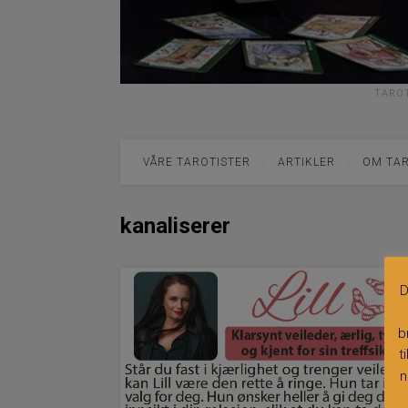
TAROT
VÅRE TAROTISTER
ARTIKLER
OM TA
kanaliserer
D
b
t
n