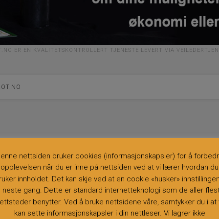
.NO ER EN KVALITETSKONTROLLERT TJENESTE LEVERT VIA VEILEDERTJE
ROT.NO
enne nettsiden bruker cookies (informasjonskapsler) for å forbed
opplevelsen når du er inne på nettsiden ved at vi lærer hvordan du
ruker innholdet. Det kan skje ved at en cookie «husker» innstillinge
il neste gang. Dette er standard internetteknologi som de aller fles
ettsteder benytter. Ved å bruke nettsidene våre, samtykker du i at 
kan sette informasjonskapsler i din nettleser. Vi lagrer ikke