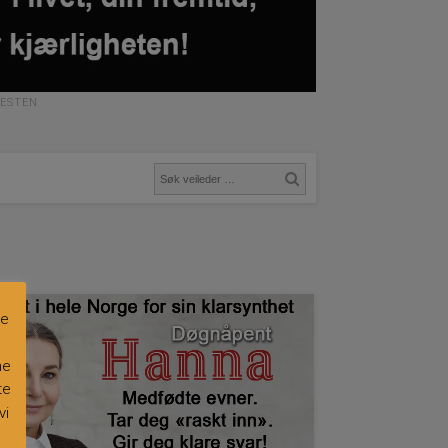
NESTEN
re
ne
te
vi