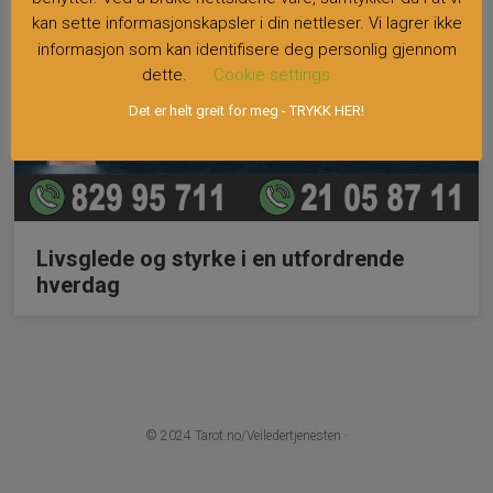
kan sette informasjonskapsler i din nettleser. Vi lagrer ikke
informasjon som kan identifisere deg personlig gjennom
dette.
Cookie settings
Det er helt greit for meg - TRYKK HER!
Livsglede og styrke i en utfordrende
hverdag
© 2024
Tarot.no/Veiledertjenesten
·