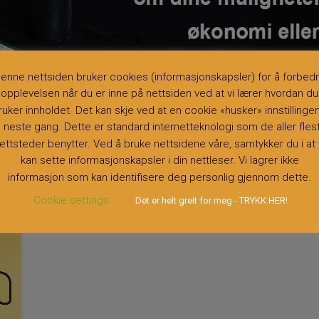
.NO ER EN KVALITETSKONTROLLERT TJENESTE LEVERT VIA VEILEDERTJE
enne nettsiden bruker cookies (informasjonskapsler) for å forbed
opplevelsen når du er inne på nettsiden ved at vi lærer hvordan du
ruker innholdet. Det kan skje ved at en cookie «husker» innstillinge
il neste gang. Dette er standard internetteknologi som de aller fles
ROT.NO
ettsteder benytter. Ved å bruke nettsidene våre, samtykker du i at 
kan sette informasjonskapsler i din nettleser. Vi lagrer ikke
informasjon som kan identifisere deg personlig gjennom dette.
Cookie settings
Det er helt greit for meg - TRYKK HER!