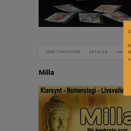
TAROT
D
b
t
VÅRE TAROTISTER
ARTIKLER
OM TA
n
Milla