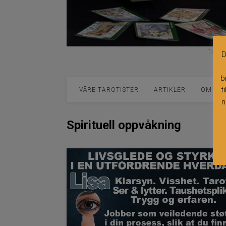
TAROT
D
b
t
VÅRE TAROTISTER
ARTIKLER
OM TA
n
Spirituell oppvåkning