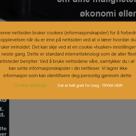
.NO ER EN KVALITETSKONTROLLERT TJENESTE LEVERT VIA VEILEDERTJE
enne nettsiden bruker cookies (informasjonskapsler) for å forbed
opplevelsen når du er inne på nettsiden ved at vi lærer hvordan du
ruker innholdet. Det kan skje ved at en cookie «husker» innstillinge
il neste gang. Dette er standard internetteknologi som de aller fles
ROT.NO
ettsteder benytter. Ved å bruke nettsidene våre, samtykker du i at 
kan sette informasjonskapsler i din nettleser. Vi lagrer ikke
informasjon som kan identifisere deg personlig gjennom dette.
Cookie settings
Det er helt greit for meg - TRYKK HER!