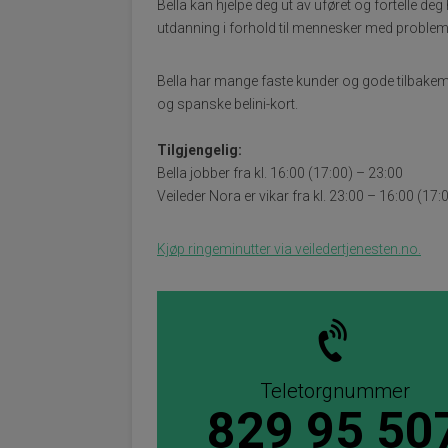
Bella kan hjelpe deg ut av uføret og fortelle deg 
utdanning i forhold til mennesker med problem
Bella har mange faste kunder og gode tilbakeme
og spanske belini-kort.
Tilgjengelig:
Bella jobber fra kl. 16:00 (17:00) – 23:00
Veileder Nora er vikar fra kl. 23:00 – 16:00 (17:
Kjøp ringeminutter via veiledertjenesten.no.
Teletorgnummer
829 95 50