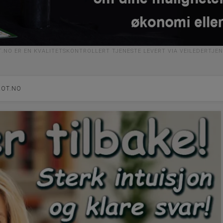
.NO ER EN KVALITETSKONTROLLERT TJENESTE LEVERT VIA VEILEDERTJE
ROT.NO