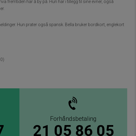
hva fremtiden har å by på. Hun har i tillegg til sine evner, også
er.
ldinger. Hun prater også spansk. Bella bruker bordkort, englekort
00)
Forhåndsbetaling
7
21 05 86 05