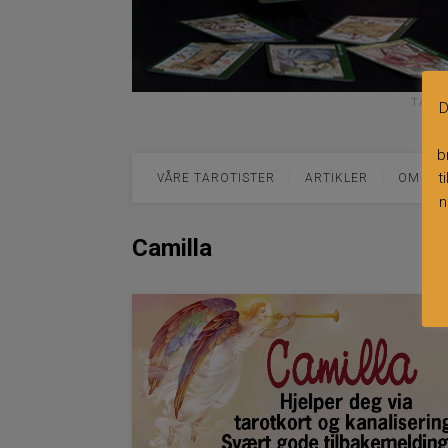
TAROT
D
b
t
VÅRE TAROTISTER
ARTIKLER
OM TA
n
Camilla