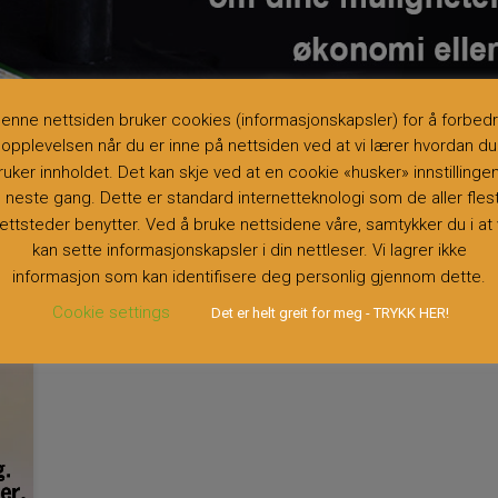
.NO ER EN KVALITETSKONTROLLERT TJENESTE LEVERT VIA VEILEDERTJE
enne nettsiden bruker cookies (informasjonskapsler) for å forbed
opplevelsen når du er inne på nettsiden ved at vi lærer hvordan du
ruker innholdet. Det kan skje ved at en cookie «husker» innstillinge
il neste gang. Dette er standard internetteknologi som de aller fles
ROT.NO
ettsteder benytter. Ved å bruke nettsidene våre, samtykker du i at 
kan sette informasjonskapsler i din nettleser. Vi lagrer ikke
informasjon som kan identifisere deg personlig gjennom dette.
Cookie settings
Det er helt greit for meg - TRYKK HER!