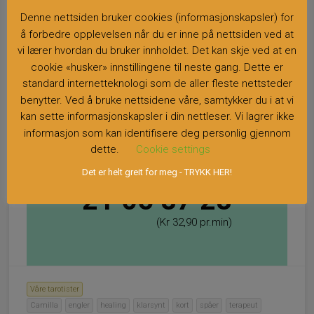
Teletorgnummer
Denne nettsiden bruker cookies (informasjonskapsler) for
829 95 328
å forbedre opplevelsen når du er inne på nettsiden ved at
vi lærer hvordan du bruker innholdet. Det kan skje ved at en
(Kr 35,90 pr.min)
cookie «husker» innstillingene til neste gang. Dette er
standard internetteknologi som de aller fleste nettsteder
benytter. Ved å bruke nettsidene våre, samtykker du i at vi
kan sette informasjonskapsler i din nettleser. Vi lagrer ikke
informasjon som kan identifisere deg personlig gjennom
dette.
Cookie settings
Det er helt greit for meg - TRYKK HER!
Forhåndsbetaling
21 05 87 28
(Kr 32,90 pr.min)
Våre tarotister
Camilla
engler
healing
klarsynt
kort
spåer
terapeut