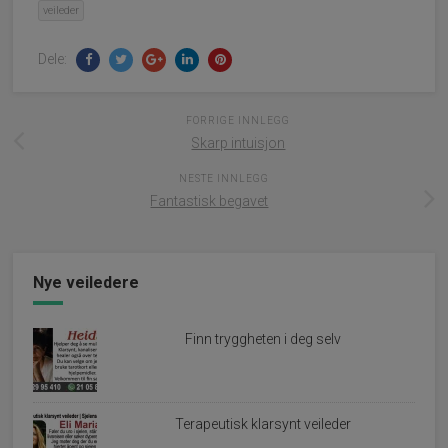
veileder
Dele:
FORRIGE INNLEGG
Skarp intuisjon
NESTE INNLEGG
Fantastisk begavet
Nye veiledere
Finn tryggheten i deg selv
Terapeutisk klarsynt veileder