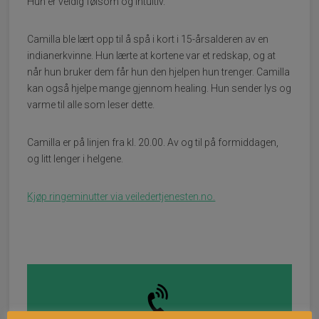
Hun er veldig følsom og intuitiv.
Camilla ble lært opp til å spå i kort i 15-årsalderen av en
indianerkvinne. Hun lærte at kortene var et redskap, og at
når hun bruker dem får hun den hjelpen hun trenger. Camilla
kan også hjelpe mange gjennom healing. Hun sender lys og
varme til alle som leser dette.
Camilla er på linjen fra kl. 20.00. Av og til på formiddagen,
og litt lenger i helgene.
Kjøp ringeminutter via veiledertjenesten.no.