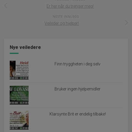
Er her når du trenger meg!
NESTE INNLEGG
Veileder og hjelper!
Nye veiledere
Finn tryggheten i deg selv
Bruker ingen hjelpemidler
Klarsynte Brit er endelig tilbake!