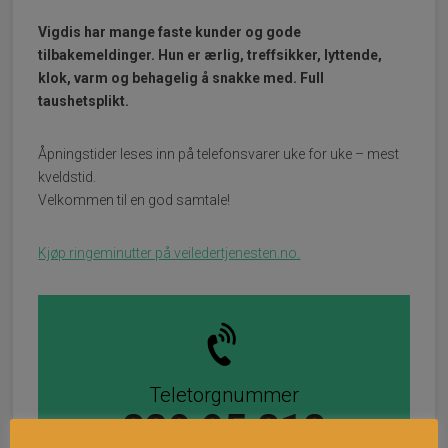
Vigdis har mange faste kunder og gode
tilbakemeldinger. Hun er ærlig, treffsikker, lyttende,
klok, varm og behagelig å snakke med. Full
taushetsplikt.
Åpningstider leses inn på telefonsvarer uke for uke – mest
kveldstid.
Velkommen til en god samtale!
Kjøp ringeminutter på veiledertjenesten.no.
Teletorgnummer
829 95 818