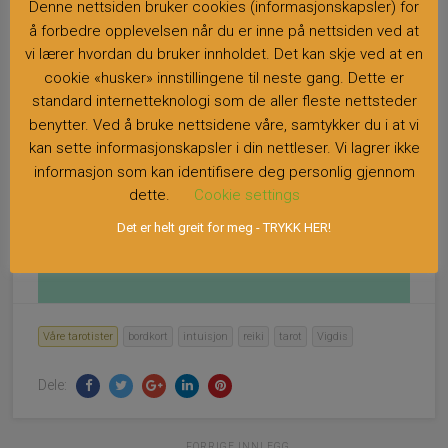
Denne nettsiden bruker cookies (informasjonskapsler) for
(Kr 35,90 pr.min)
å forbedre opplevelsen når du er inne på nettsiden ved at
vi lærer hvordan du bruker innholdet. Det kan skje ved at en
cookie «husker» innstillingene til neste gang. Dette er
standard internetteknologi som de aller fleste nettsteder
benytter. Ved å bruke nettsidene våre, samtykker du i at vi
kan sette informasjonskapsler i din nettleser. Vi lagrer ikke
informasjon som kan identifisere deg personlig gjennom
Forhåndsbetaling
21 05 86 18
dette.
Cookie settings
Det er helt greit for meg - TRYKK HER!
(Kr 32,90 pr.min)
Våre tarotister
bordkort
intuisjon
reiki
tarot
Vigdis
Dele:
FORRIGE INNLEGG