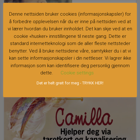
Denne nettsiden bruker cookies (informasjonskapsler) for
å forbedre opplevelsen når du er inne på nettsiden ved at
vi lærer hvordan du bruker innholdet. Det kan skje ved at en
cookie «husker» innstillingene til neste gang. Dette er
standard internetteknologi som de aller fleste nettsteder
benytter. Ved å bruke nettsidene våre, samtykker du i at vi
kan sette informasjonskapsler i din nettleser. Vi lagrer ikke
informasjon som kan identifisere deg personlig gjennom
Tredjegenerasjons spåer
dette.
Cookie settings
Det er helt greit for meg - TRYKK HER!