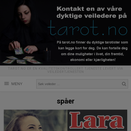
TAROT.NO ER EN KVALITETSKONTROLLERT TJENESTE LEVERT VIA
VEILEDERTJENESTEN
MENY
spåer