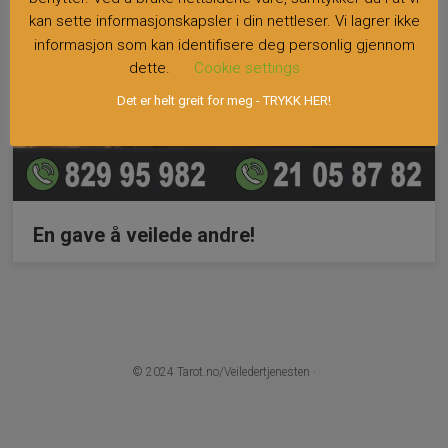
kan sette informasjonskapsler i din nettleser. Vi lagrer ikke
informasjon som kan identifisere deg personlig gjennom
dette.
Cookie settings
Det er helt greit for meg - TRYKK HER!
En gave å veilede andre!
© 2024
Tarot.no/Veiledertjenesten
·