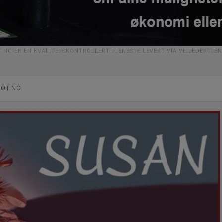
.NO ER EN KVALITETSKONTROLLERT TJENESTE LEVERT VIA VEILEDERTJE
ROT.NO