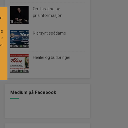
Om tarot.no og
prisinformasjon
re
ne
Klarsynt spådame
te
vi
Healer og budbringer
Medium på Facebook