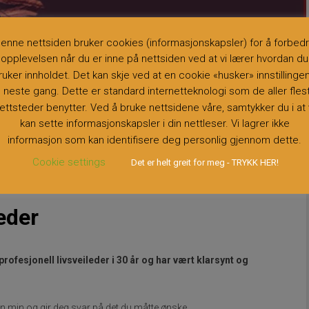
enne nettsiden bruker cookies (informasjonskapsler) for å forbed
opplevelsen når du er inne på nettsiden ved at vi lærer hvordan du
ruker innholdet. Det kan skje ved at en cookie «husker» innstillinge
il neste gang. Dette er standard internetteknologi som de aller fles
ettsteder benytter. Ved å bruke nettsidene våre, samtykker du i at 
kan sette informasjonskapsler i din nettleser. Vi lagrer ikke
informasjon som kan identifisere deg personlig gjennom dette.
Cookie settings
Det er helt greit for meg - TRYKK HER!
leder
rofesjonell livsveileder i 30 år og har vært klarsynt og
en min og gir deg svar på det du måtte ønske.