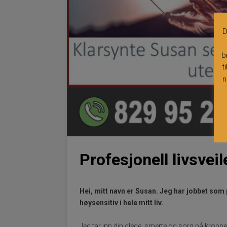
D
b
t
n
Profesjonell livsvei
Hei, mitt navn er Susan. Jeg har jobbet som p
høysensitiv i hele mitt liv.
Jeg tar inn din glede, smerte og sorg på kropp